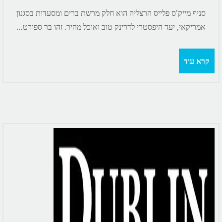
סניף מייק'ס פלייס הרצליה הוא חלק מרשת ברים ומסעדות בסגנון
אמריקאי, יעד היפסטרי לדרינק טוב ואוכל מהיר. זהו בר ספורט…
קרא עוד