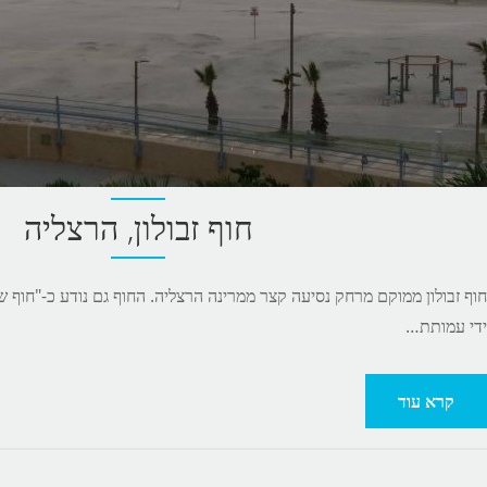
חוף זבולון, הרצליה
ידי עמותת…
קרא עוד