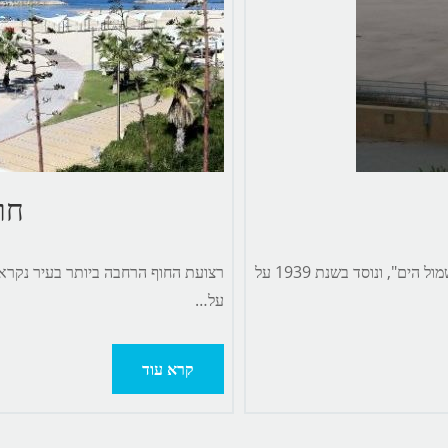
חו
חוף זבולון ממוקם מרחק נסיעה קצר ממרינה הרצליה. החוף גם נודע כ-"חוף שמול הים", ונוסד בשנת 1939 על
רצועת החוף הרחבה ביותר בעיר נקראת
על…
קרא עוד