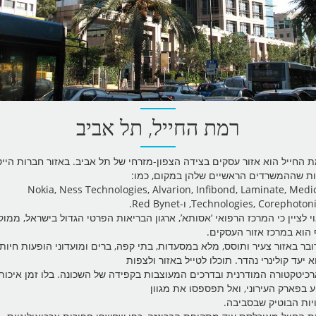
רמת החייל, תל אביב
חייל הוא אזור עסקים בצידה הצפון-מזרחי של תל אביב. באזור חברות הייטק
שההמשרדים הראשיים שלהן במקום, כמו:
Nokia, Ness Technologies, Alvarion, Infibond, Laminate, Me
Technologies, Coreph, ו-Red Bynet.
לציין כי המרכז הרפואי ‘אסותא’, ארגון הבריאות הפרטי הגדול בישראל, ממוקם
א במרכז אזור העסקים.
 באזור צעיר ותוסס, מלא במסעדות, בתי קפה, ברים ומועדוני הופעות חיות,
יעד קולינרי נהדר. תוכלו לטייל באזור ולצפות
טקטורה המודרנית ובדרכים המעוצבות בקפידה של השכונה. בלו זמן איכות
בפארק העירוני, ואל תפספסו את מגוון
ת הבוטיק שבסביבה.